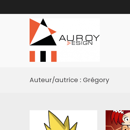
auroydes
l
Aller
au
Auteur/autrice :
Grégory
contenu