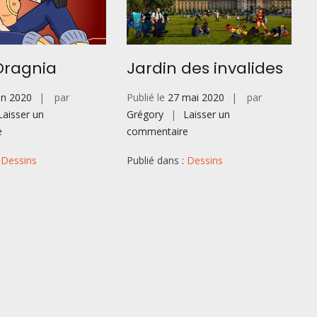
Dragnia
Jardin des invalides
uin 2020
par
Publié le
27 mai 2020
par
Laisser un
Grégory
Laisser un
sur
sur
e
commentaire
Jenny
Jardin
:
Dessins
Publié dans :
Dessins
Dragnia
des
invalides