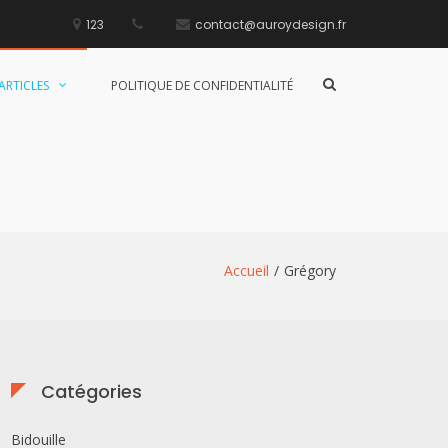
123
contact@auroydesign.fr
Afficher
ARTICLES
POLITIQUE DE CONFIDENTIALITÉ
le
formulaire
de
recherche
Accueil
Grégory
Catégories
Bidouille