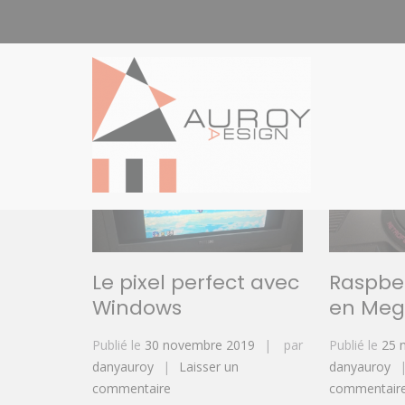
Aller
au
Catégorie :
Bidouille
contenu
auroydes
l
Le pixel perfect avec
Raspber
Windows
en Meg
Publié le
30 novembre 2019
par
Publié le
25 
danyauroy
Laisser un
danyauroy
sur
commentaire
commentair