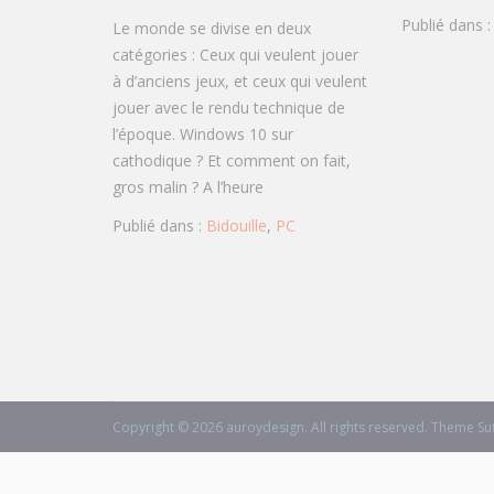
Le
Publié dans 
Le monde se divise en deux
pixel
catégories : Ceux qui veulent jouer
perfect
à d’anciens jeux, et ceux qui veulent
avec
jouer avec le rendu technique de
Windows
l’époque. Windows 10 sur
cathodique ? Et comment on fait,
gros malin ? A l’heure
Publié dans :
Bidouille
,
PC
Copyright © 2026
auroydesign
. All rights reserved. Theme
Su