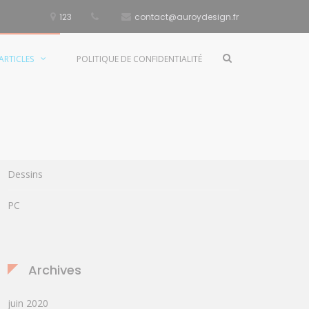
123
contact@auroydesign.fr
Accueil
Bidouille
Afficher
ARTICLES
POLITIQUE DE CONFIDENTIALITÉ
le
formulaire
de
recherche
Catégories
Bidouille
Dessins
PC
Archives
juin 2020