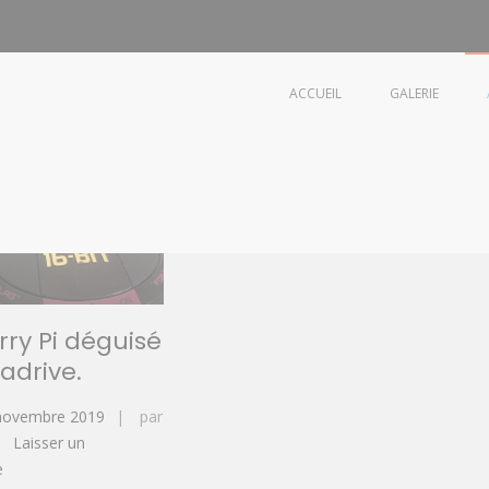
ACCUEIL
GALERIE
ign
ry Pi déguisé
adrive.
novembre 2019
par
Laisser un
sur
e